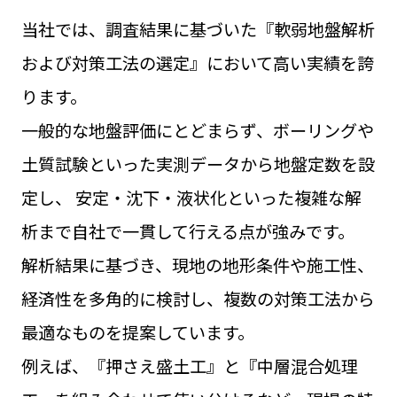
会社概要
当社では、調査結果に基づいた『軟弱地盤解析
および対策工法の選定』において高い実績を誇
本社のご案内
ります。
一般的な地盤評価にとどまらず、ボーリングや
支店のご案内
土質試験といった実測データから地盤定数を設
定し、
安定・沈下・液状化といった複雑な解
SDGs
析まで自社で一貫して行える点が強みです。
各種資料ダウンロード
解析結果に基づき、現地の地形条件や施工性、
経済性を多角的に検討し、複数の対策工法から
最適なものを提案しています。
お問い合わせ
例えば、『押さえ盛土工』と『中層混合処理