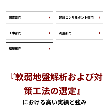
環境部門
調査部門
建設コンサルタント部門
学会・調査報告
工事部門
測量部門
実績紹介
環境部門
最新情報
『軟弱地盤解析および対
会社案内
策工法の選定』
ご挨拶
における高い実績と強み